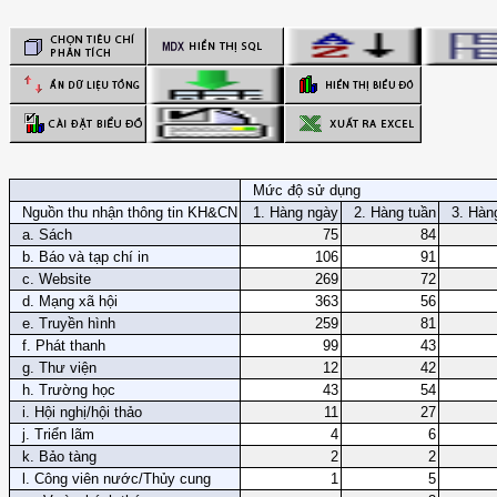
Mức độ sử dụng
Nguồn thu nhận thông tin KH&CN
1. Hàng ngày
2. Hàng tuần
3. Hàn
a. Sách
75
84
b. Báo và tạp chí in
106
91
c. Website
269
72
d. Mạng xã hội
363
56
e. Truyền hình
259
81
f. Phát thanh
99
43
g. Thư viện
12
42
h. Trường học
43
54
i. Hội nghị/hội thảo
11
27
j. Triển lãm
4
6
k. Bảo tàng
2
2
l. Công viên nước/Thủy cung
1
5