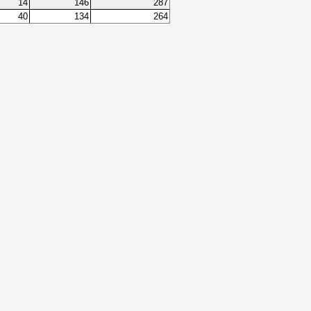
14
146
287
40
134
264