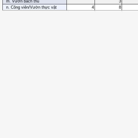
m. Vườn bách thú
3
n. Công viên/Vườn thực vật
4
8